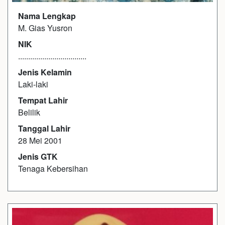
Nama Lengkap
M. Gias Yusron
NIK
..................................
Jenis Kelamin
Laki-laki
Tempat Lahir
Belilik
Tanggal Lahir
28 Mei 2001
Jenis GTK
Tenaga Kebersihan