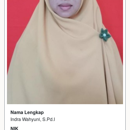
Nama Lengkap
Indra Wahyuni, S.Pd.I
NIK