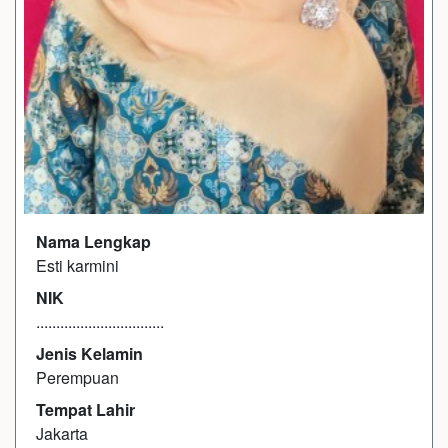
Nama Lengkap
Esti karmini
NIK
................................
Jenis Kelamin
Perempuan
Tempat Lahir
Jakarta