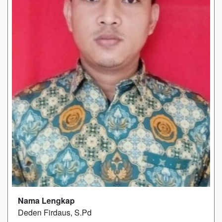
Nama Lengkap
Deden Firdaus, S.Pd