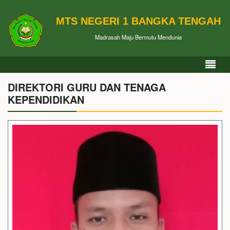
MTS NEGERI 1 BANGKA TENGAH
Madrasah Maju Bermutu Mendunia
DIREKTORI GURU DAN TENAGA
KEPENDIDIKAN