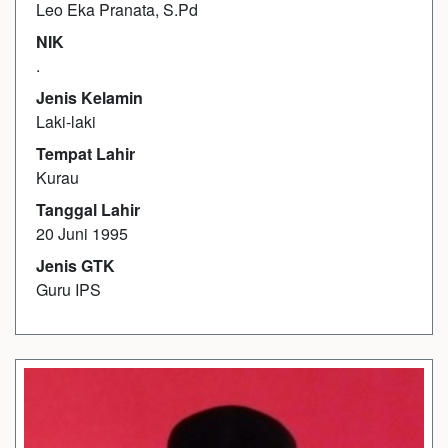
Leo Eka Pranata, S.Pd
NIK
.
Jenis Kelamin
Laki-laki
Tempat Lahir
Kurau
Tanggal Lahir
20 Juni 1995
Jenis GTK
Guru IPS