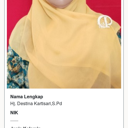
Nama Lengkap
Hj. Destina Kartisari,S.Pd
NIK
.......