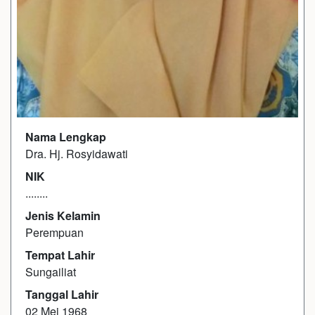
Nama Lengkap
Dra. Hj. Rosyidawati
NIK
........
Jenis Kelamin
Perempuan
Tempat Lahir
Sungailiat
Tanggal Lahir
02 Mei 1968