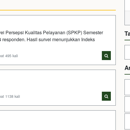
i Persepsi Kualitas Pelayanan (SPKP) Semester
T
 responden. Hasil survei menunjukkan Indeks
at 495 kali
A
at 1138 kali