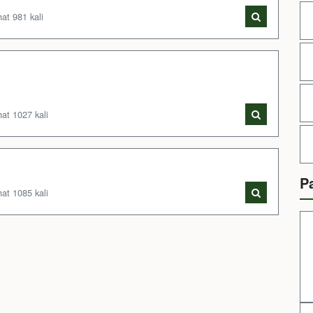
at 981 kali
at 1027 kali
P
at 1085 kali