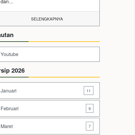
dan…
SELENGKAPNYA
autan
Youtube
rsip 2026
Januari
11
Februari
9
Maret
7